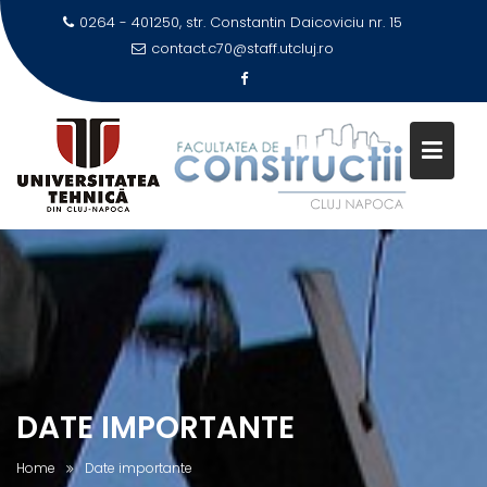
Skip
0264 - 401250, str. Constantin Daicoviciu nr. 15
to
contact.c70@staff.utcluj.ro
content
DATE IMPORTANTE
Home
Date importante