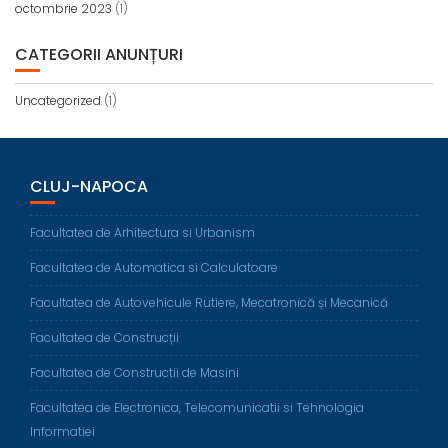
octombrie 2023
(1)
CATEGORII ANUNȚURI
Uncategorized
(1)
CLUJ-NAPOCA
Facultatea de Arhitectura si Urbanism
Facultatea de Automatica si Calculatoare
Facultatea de Autovehicule Rutiere, Mecatronică și Mecanică
Facultatea de Construcții
Facultatea de Constructii de Masini
Facultatea de Electronica, Telecomunicatii si Tehnologia
Informatiei