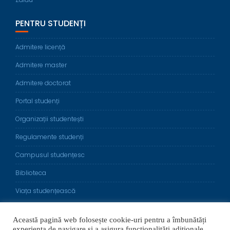
PENTRU STUDENȚI
Admitere licență
Admitere master
Admitere doctorat
Portal studenți
Organizații studentești
Regulamente studenți
Campusul studențesc
Biblioteca
Viața studențească
Această pagină web folosește cookie-uri pentru a îmbunătăți
experiența de navigare și a asigura funcționalițăți adiționale.